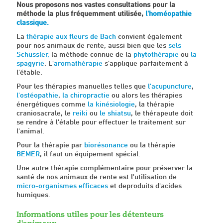
Nous proposons nos vastes consultations pour la
méthode la plus fréquemment utilisée,
l'homéopathie
classique.
La
thérapie aux fleurs de Bach
convient également
pour nos animaux de rente, aussi bien que les
sels
Schüssler,
la méthode connue de la
phytothérapie
ou
la
spagyrie
. L'
aromathérapie
s'applique parfaitement à
l'étable.
Pour les thérapies manuelles telles que
l'acupuncture
,
l'ostéopathie
,
la chiropractie
ou alors les thérapies
énergétiques comme
la kinésiologie
, la thérapie
craniosacrale, le
reiki
ou
le shiatsu
, le thérapeute doit
se rendre à l'étable pour effectuer le traitement sur
l'animal.
Pour la thérapie par
biorésonance
ou la thérapie
BEMER
, il faut un équipement spécial.
Une autre thérapie complémentaire pour préserver la
santé de nos animaux de rente est l'utilisation de
micro-organismes efficaces
et deproduits d'acides
humiques.
Informations utiles pour les détenteurs