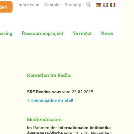
Impressum
Kontakt
Sitemap
nden
oring
Ressourcenprojekt
Vernetzt
News
Kometian im Radio:
SRF Rendez-vous
vom 23.02.2015
> Homöopathie im Stall
Mediendossier:
Im Rahmen der
internationalen Antibiotika-
Awareness-Woche
vom 12. - 18. November