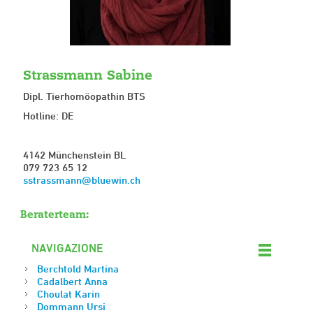
Strassmann Sabine
Dipl. Tierhomöopathin BTS
Hotline: DE
4142 Münchenstein BL
079 723 65 12
sstr
ssm
nn
bl
w
n
ch
Beraterteam:
NAVIGAZIONE
Berchtold Martina
Cadalbert Anna
Choulat Karin
Dommann Ursi