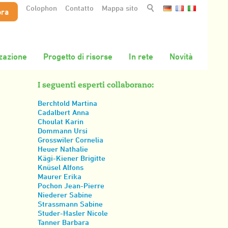
Colophon
Contatto
Mappa sito
ora
zazione
Progetto di risorse
In rete
Novità
I seguenti esperti collaborano:
Berchtold Martina
Cadalbert Anna
Choulat Karin
Dommann Ursi
Grosswiler Cornelia
Heuer Nathalie
Kägi-Kiener Brigitte
Knüsel Alfons
Maurer Erika
Pochon Jean-Pierre
Niederer Sabine
Strassmann Sabine
Studer-Hasler Nicole
Tanner Barbara