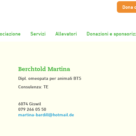
Dona 
ociazione
Servizi
Allevatori
Donazioni e sponsoriz
Berchtold Martina
Dipl. omeopata per animali BTS
Consulenza: TE
6074 Giswil
079 266 05 50
m
rt
n
-b
rd
ll
h
tm
l
d